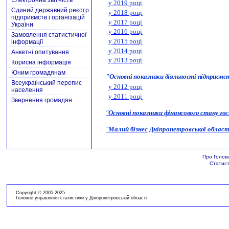
Електронна звітність
у 2019 році
Єдиний державний реєстр
у 2018 році
підприємств і організацій
у 2017 році
України
у 2016 році
Замовлення статистичної
у 2015 році
інформації
у 2014 році
Анкетні опитування
у 2013 році
Корисна інформація
Юним громадянам
"
Основні показники діяльності підприємст
Всеукраїнський перепис
у 2012 році
населення
у 2011 році
Звернення громадян
"
Основні показники фінансового стану гос
"
Малий бізнес Дніпропетровської області
Про Голов
Статист
Copyright © 2005-2025
Головне управління статистики у Дніпропетровській області