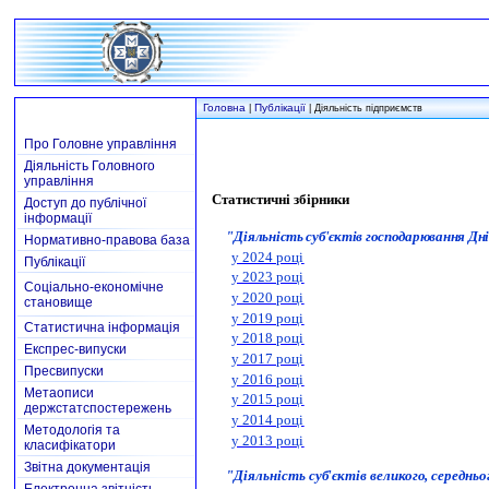
Головна
Публікації
|
| Діяльність підприємств
Про Головне управління
Діяльність Головного
управління
Статистичні збірники
Доступ до публічної
інформації
"
Діяльність суб'єктів господарювання Дн
Нормативно-правова база
у 2024 році
Публікації
у 2023 році
Соціально-економічне
у 2020 році
становище
у 2019 році
Статистична інформація
у 2018 році
Експрес-випуски
у 2017 році
Пресвипуски
у 2016 році
Метаописи
у 2015 році
держстатспостережень
у 2014 році
Методологія та
у 2013 році
класифікатори
Звітна документація
"
Діяльність суб'єктів великого, середнь