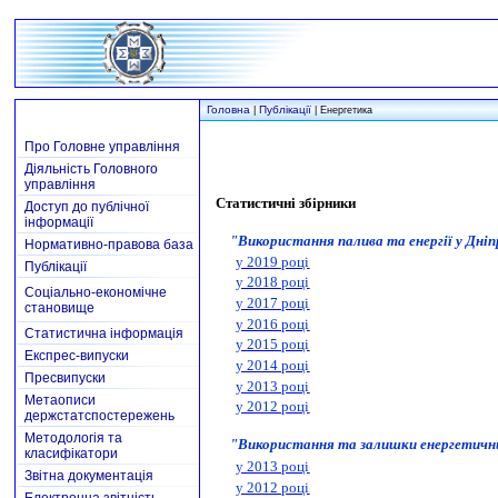
Головна
Публікації
|
| Енергетика
Про Головне управління
Діяльність Головного
управління
Статистичні збірники
Доступ до публічної
інформації
"
Використання палива та енергії у Дні
Нормативно-правова база
у 2019 році
Публікації
у 2018 році
Соціально-економічне
у 2017 році
становище
у 2016 році
Статистична інформація
у 2015 році
Експрес-випуски
у 2014 році
Пресвипуски
у 2013 році
Метаописи
у 2012 році
держстатспостережень
Методологія та
"
Використання та залишки енергетични
класифікатори
у 2013 році
Звітна документація
у 2012 році