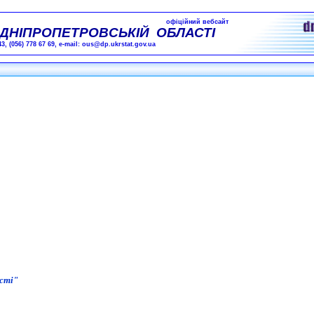
офіційний вебсайт
ДНІПРОПЕТРОВСЬКІЙ ОБЛАСТІ
43,
(056) 778 67 69, e-mail: ous@dp.ukrstat.gov.ua
сті
"