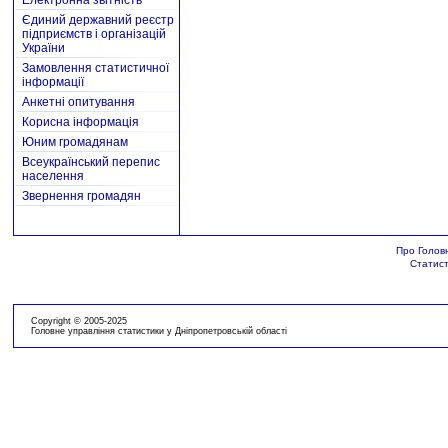
Електронна звітність
Єдиний державний реєстр
підприємств і організацій
України
Замовлення статистичної
інформації
Анкетні опитування
Корисна інформація
Юним громадянам
Всеукраїнський перепис
населення
Звернення громадян
Про Голов
Статист
Copyright © 2005-2025
Головне управління статистики у Дніпропетровській області