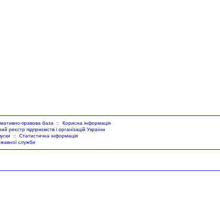
мативно-правова база
Корисна інформація
::
й реєстр підприємств і організацій України
уски
Статистична інформація
::
ржавної служби