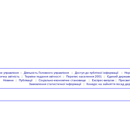
не управління
Діяльність Головного управління
Доступ до публічної інформації
Нор
::
::
::
ична звітність
Терміни подання звітності
Перепис населення 2001
Єдиний державни
::
::
::
Новини
Публікації
Соціально-економічне становище
Експрес-випуски
Пресвип
::
::
::
::
Замовлення статистичної інформації
Конкурс на зайняття посад де
::