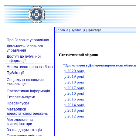
Головна
Публікації
|
| Транспорт
Про Головне управління
Діяльність Головного
управління
Статистичний збірник
Доступ до публічної
інформації
"
Транспорт
у Дніпропетровській облас
Нормативно-правова база
у 2020 році
Публікації
у 2019 році
Соціально-економічне
у 2018 році
становище
у 2017 році
Статистична інформація
у 2016 році
Експрес-випуски
у 2015 році
Пресвипуски
у 2014 році
Метаописи
у 2013 році
держстатспостережень
у 2012 році
Методологія та
класифікатори
Звітна документація