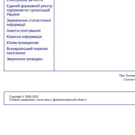
Електронна звітність
Єдиний державний реєстр
підприємств і організацій
України
Замовлення статистичної
інформації
Анкетні опитування
Корисна інформація
Юним громадянам
Всеукраїнський перепис
населення
Звернення громадян
Про Голов
Статист
Copyright © 2005-2025
Головне управління статистики у Дніпропетровській області