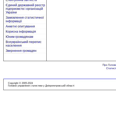
Електронна звітність
Єдиний державний реєстр
підприємств і організацій
України
Замовлення статистичної
інформації
Анкетні опитування
Корисна інформація
Юним громадянам
Всеукраїнський перепис
населення
Звернення громадян
Про Голов
Статист
Copyright © 2005-2024
Головне управління статистики у Дніпропетровській області