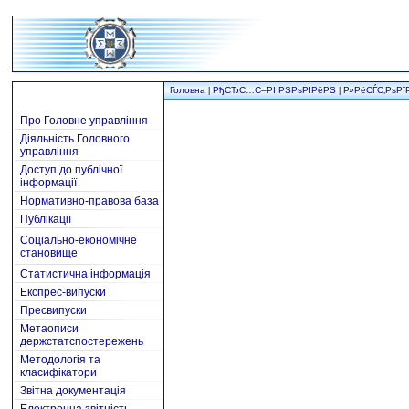
Головна
РђСЂС…С–РІ РЅРѕРІРёРЅ
Р»РёСЃС‚РѕРї
|
|
Про Головне управління
Діяльність Головного
управління
Доступ до публічної
інформації
Нормативно-правова база
Публікації
Соціально-економічне
становище
Статистична інформація
Експрес-випуски
Пресвипуски
Метаописи
держстатспостережень
Методологія та
класифікатори
Звітна документація