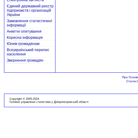
Електронна звітність
Єдиний державний реєстр
підприємств і організацій
України
Замовлення статистичної
інформації
Анкетні опитування
Корисна інформація
Юним громадянам
Всеукраїнський перепис
населення
Звернення громадян
Про Голов
Статист
Copyright © 2005-2024
Головне управління статистики у Дніпропетровській області