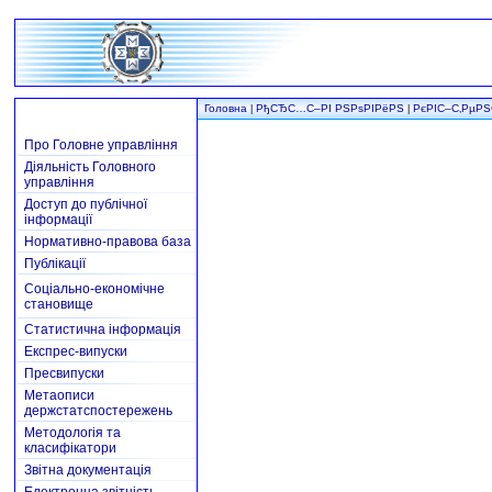
Головна
РђСЂС…С–РІ РЅРѕРІРёРЅ
РєРІС–С‚РµР
|
|
Про Головне управління
Діяльність Головного
управління
Доступ до публічної
інформації
Нормативно-правова база
Публікації
Соціально-економічне
становище
Статистична інформація
Експрес-випуски
Пресвипуски
Метаописи
держстатспостережень
Методологія та
класифікатори
Звітна документація