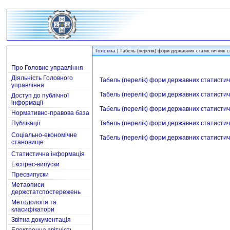
Головна
|
Табель (перелік) форм державних статистичних 
Про Головне управління
Діяльність Головного
Табель (перелік) форм державних статистич
управління
Табель (перелік) форм державних статистич
Доступ до публічної
інформації
Табель (перелік) форм державних статистичн
Нормативно-правова база
Публікації
Табель (перелік) форм державних статистичн
Соціально-економічне
Табель (перелік) форм державних статистичн
становище
Статистична інформація
Експрес-випуски
Пресвипуски
Метаописи
держстатспостережень
Методологія та
класифікатори
Звітна документація