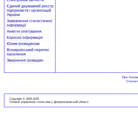
Електронна звітність
Єдиний державний реєстр
підприємств і організацій
України
Замовлення статистичної
інформації
Анкетні опитування
Корисна інформація
Юним громадянам
Всеукраїнський перепис
населення
Звернення громадян
Про Голов
Статист
Copyright © 2005-2025
Головне управління статистики у Дніпропетровській області