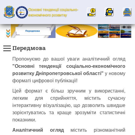
Основні тенденції соціально-
×
ПРО ПУБЛІКАЦІЮ
економічного розвитку
Головне управління статистики у Дніпропетровській
✖
області
Передмова
КОНТАКТНА ІНФОРМАЦІЯ:
Про
Пропонуємо до вашої уваги аналітичний огляд
49038, м. Дніпро, вул. Столярова 3
публікацію
(нова назва Павла Скоропадського)
"Основні тенденції соціально-економічного
ВЕБСАЙТ:
розвитку Дніпропетровської області"
у новому
www.dneprstat.gov.ua
Передмова
форматі цифрової публікації!
VIBER-КАНАЛ
«ДНІПРОСТАТ КОРИСТУВАЧАМ»:
Цей формат є більш зручним у використанні,
Населення
легким для сприйняття, містить сучасну
та
інтерактивну візуалізацію, що дозволить швидше
міграція
АДРЕСА ЕЛЕКТРОННОЇ ПОШТИ:
ous@dp.ukrstat.gov.ua
зорієнтуватись та краще зрозуміти статистичні
показники.
Ринок
праці
Аналітичний огляд
містить різноманітний
Шановні користувачі!