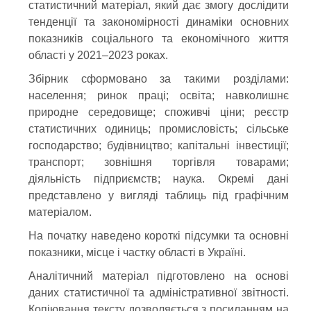
статистичний матеріал, який дає змогу дослідити
Статистичний огляд
"Соціально-економічне становище
Дніпропетровщини
Освіта
тенденції та закономірності динаміки основних
у 2021–2023рр."
дає можливість отримати уявлення та дослідити
основні тенденції діяльності різних галузей економіки протягом
показників соціального та економічного життя
зазначеного періоду.
області у 2021–2023 роках.
Навколишнє
Звертаємо увагу на те, що на офіційному вебсайті Головного
середовище
Збірник сформовано за такими розділами:
управління статистики у Дніпропетровській області
(www.dneprstat.gov.ua)
можна отримати більше інформації щодо
населення; ринок праці; освіта; навколишнє
соціально-економічного становища нашого регіону.
Споживчі
природне середовище; споживчі ціни; реєстр
Аналітична інформація наведена за темами:
ціни
Населення та міграція
Ринок праці
статистичних одиниць; промисловість; сільське
Освітата
Навколишнє середовище
господарство; будівництво; капітальні інвестиції;
Реєстр статистичних
Споживчі ціни
Реєстр
одиниць
транспорт; зовнішня торгівля товарами;
статистичних
Промисловість
Сільське господарство
діяльність підприємств; наука. Окремі дані
одиниць
Будівництво
Капітальні інвестиції
представлено у вигляді таблиць під графічним
Транспорт
Зовнішня торгівля товара
Діяльність
матеріалом.
Наука
підприємств
Промисловість
На початку наведено короткі підсумки та основні
Завантажуйте доповідь у форматі pdf
показники, місце і частку області в Україні.
Сільське
господарство
Аналітичний матеріал підготовлено на основі
даних статистичної та адміністративної звітності.
Копіювання тексту дозволяється з посиланням на