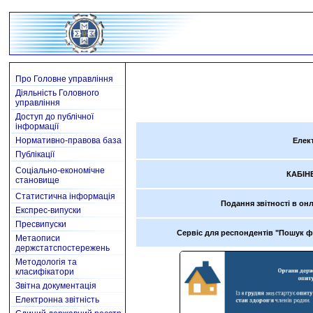
Про Головне управління
Діяльність Головного
управління
Доступ до публічної
інформації
Нормативно-правова база
Елект
Публікації
Соціально-економічне
КАБІН
становище
Статистична інформація
Подання звітності в он
Експрес-випуски
Пресвипуски
Сервіс для респондентів "Пошук ф
Метаописи
держстатспостережень
Методологія та
класифікатори
Звітна документація
Електронна звітність