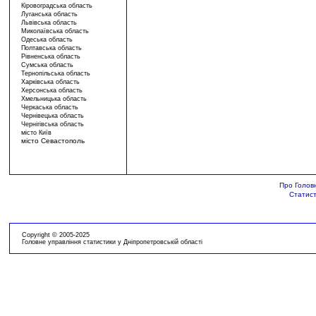
Кіровоградська область
Луганська область
Львівська область
Миколаївська область
Одеська область
Полтавська область
Рівненська область
Сумська область
Тернопільська область
Харківська область
Херсонська область
Хмельницька область
Черкаська область
Чернівецька область
Чернігівська область
місто Київ
місто Севастополь
Про Голов
Статист
Copyright © 2005-2025
Головне управління статистики у Дніпропетровській області